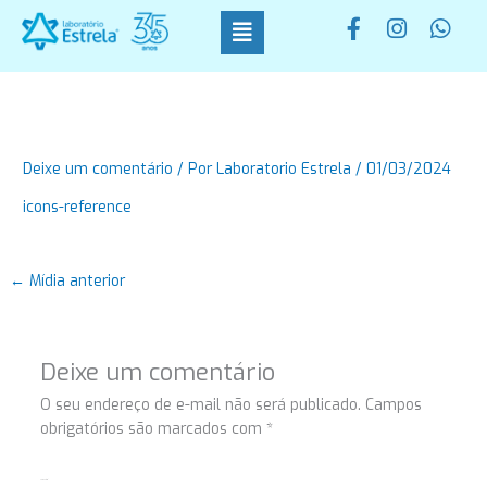
Ir
F
I
W
para
a
n
h
o
c
s
a
conteúdo
e
t
t
b
a
s
o
g
a
o
r
p
Deixe um comentário
/ Por
Laboratorio Estrela
/
01/03/2024
k
a
p
-
m
icons-reference
f
←
Mídia anterior
Deixe um comentário
O seu endereço de e-mail não será publicado.
Campos
obrigatórios são marcados com
*
Comentário