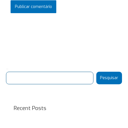
Pesquisar
Pesquisar
Recent Posts