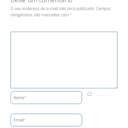
Deixe um comentário
O seu endereço de e-mail não será publicado.
Campos
obrigatórios são marcados com
*
Comentário
Name*
Salvar meus dados neste navegador para a próxima vez que eu comentar.
Email*