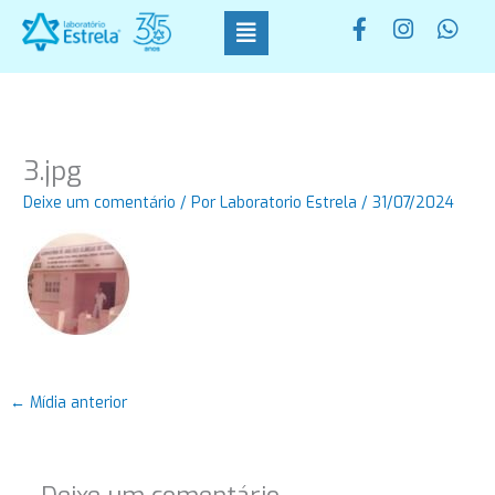
Ir
F
I
W
para
a
n
h
o
c
s
a
conteúdo
e
t
t
b
a
s
o
g
a
o
r
p
3.jpg
k
a
p
-
m
Deixe um comentário
/ Por
Laboratorio Estrela
/
31/07/2024
f
←
Mídia anterior