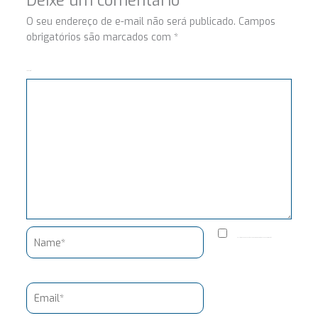
Deixe um comentário
O seu endereço de e-mail não será publicado.
Campos
obrigatórios são marcados com
*
Comentário
Name*
Salvar meus dados neste navegador para a próxima vez que eu comentar.
Email*