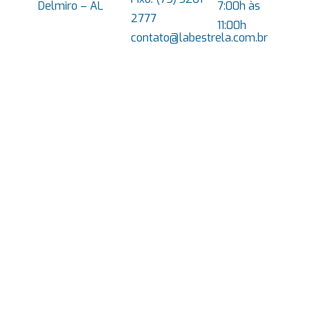
Delmiro – AL
7:00h às
2777
11:00h
contato@labestrela.com.br