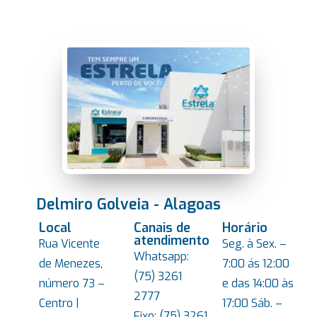
Delmiro Golveia - Alagoas
Local
Canais de
Horário
atendimento
Rua Vicente
Seg. à Sex. –
Whatsapp:
de Menezes,
7:00 ás 12:00
(75) 3261
número 73 –
e das 14:00 às
2777
Centro |
17:00 Sáb. –
Fixo: (75) 3261