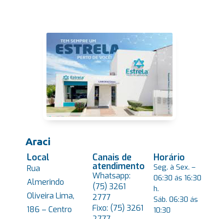
Araci
Local
Canais de
Horário
atendimento
Seg. à Sex. –
Rua
Whatsapp:
06:30 ás 16:30
Almerindo
(75) 3261
h.
Oliveira Lima,
2777
Sáb. 06:30 ás
Fixo: (75) 3261
186 – Centro
10:30
2777