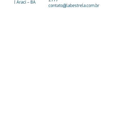
| Araci – BA
contato@labestrela.com.br